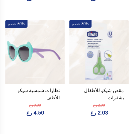
30% خصم
50% خصم
مقص شيكو للأطفال
نظارات شمسية شيكو
بشفرات...
للأطف...
2.90 رع
9.00 رع
2.03 رع
4.50 رع