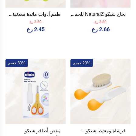
بخاخ شيكو NaturalZ للحم...
طقم أدوات مائدة معدنية...
3.80 رع
3.50 رع
2.66 رع
2.45 رع
20% خصم
30% خصم
فرشاة ومشط شيكو –
مقص أظافر شيكو