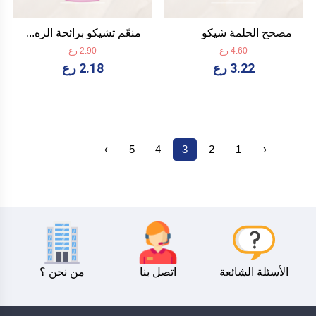
مصحح الحلمة شيكو
منعّم تشيكو برائحة الزه...
4.60 رع
2.90 رع
3.22 رع
2.18 رع
›
5
4
3
2
1
‹
الأسئلة الشائعة
اتصل بنا
من نحن ؟