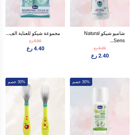
شامبو شيكو Natural
مجموعة شيكو للعناية الف...
Sens...
5.50 رع
4.40 رع
3.20 رع
2.40 رع
30% خصم
30% خصم