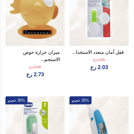
قفل أمان متعدد الاستخدا...
ميزان حرارة حوض
الاستحم...
2.90 رع
2.03 رع
3.90 رع
2.73 رع
35% خصم
30% خصم