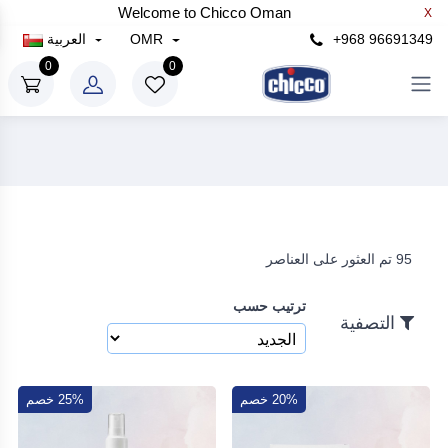
Welcome to Chicco Oman
X
×
+968 96691349
OMR
العربية
التصفية
0
0
سعر
رع
إلى
95 تم العثور على العناصر
رع
ترتيب حسب
بحث
التصفية
20% خصم
25% خصم