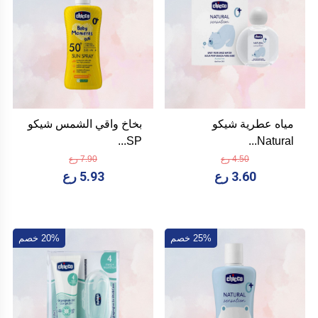
مياه عطرية شيكو
بخاخ واقي الشمس شيكو
SP...
Natural...
4.50 رع
7.90 رع
3.60 رع
5.93 رع
25% خصم
20% خصم