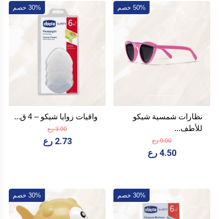
50% خصم
30% خصم
نظارات شمسية شيكو
واقيات زوايا شيكو – 4 ق...
للأطف...
3.90 رع
2.73 رع
9.00 رع
4.50 رع
30% خصم
30% خصم