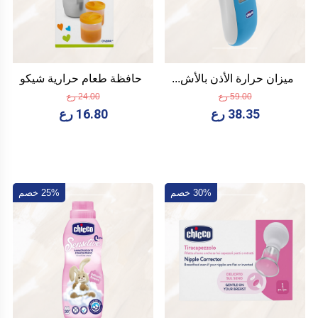
ميزان حرارة الأذن بالأش...
حافظة طعام حرارية شيكو
59.00 رع
24.00 رع
38.35 رع
16.80 رع
30% خصم
25% خصم