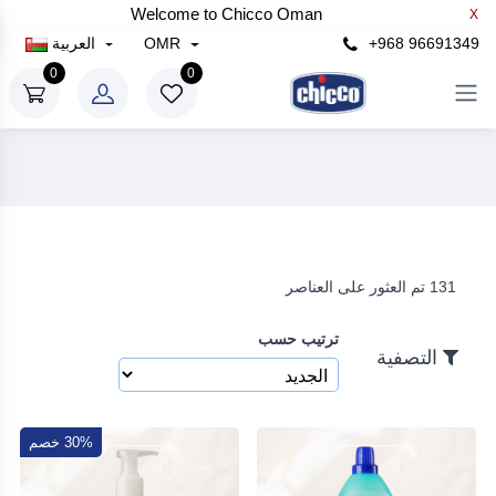
Welcome to Chicco Oman
X
×
+968 96691349
OMR
العربية
التصفية
0
0
سعر
رع
إلى
131 تم العثور على العناصر
رع
ترتيب حسب
بحث
التصفية
30% خصم