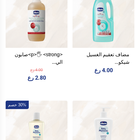
مضاف تعقيم الغسيل
<p>🖐️ <strong>صابون
شيكو...
الي...
4.00 رع
4.00 رع
2.80 رع
30% خصم