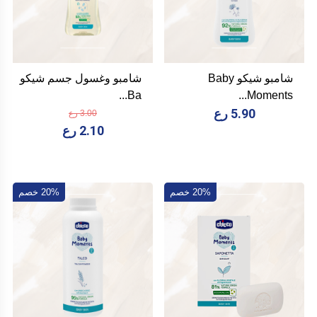
شامبو شيكو Baby
شامبو وغسول جسم شيكو
Ba...
Moments...
5.90 رع
3.00 رع
2.10 رع
20% خصم
20% خصم