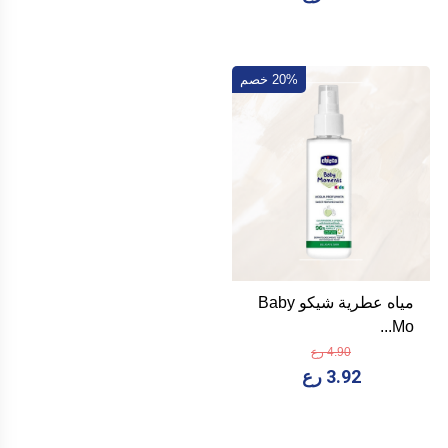
20% خصم
مياه عطرية شيكو Baby
Mo...
4.90 رع
3.92 رع