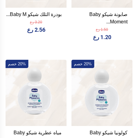
صابونة شيكو Baby
بودرة التلك شيكو Baby M...
Moment...
3.20 رع
2.56 رع
1.50 رع
1.20 رع
20% خصم
20% خصم
كولونيا شيكو Baby
مياه عطرية شيكو Baby