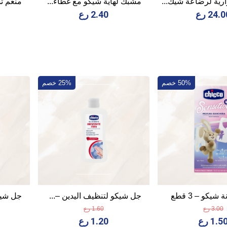
رية لرضاعة شيك...
مشبك لهاية شيكو مع غطاء...
منعّم ت
24. رع
2.40 رع
50% خصم
25% خصم
يكو – 3 قطع
جل شيكو لتنظيف اليدين –...
جل شيكو
3.00 رع
1.60 رع
1.5 رع
1.20 رع