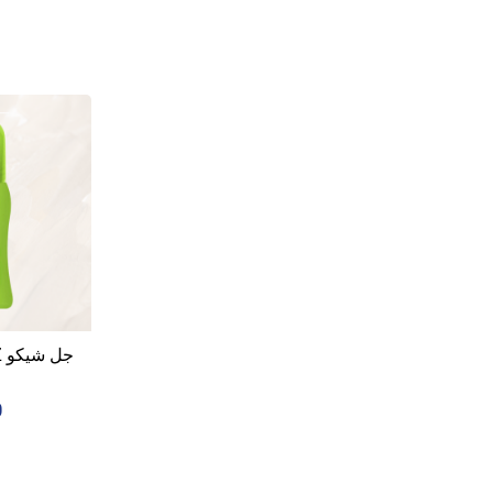
جل شيكو NaturalZ المنعش...
0