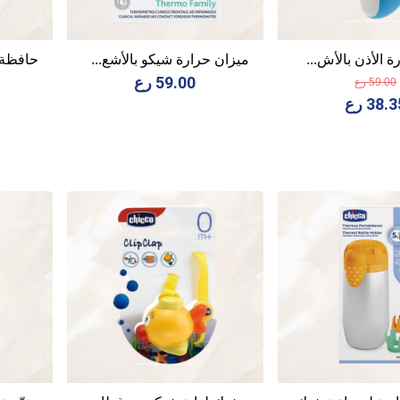
 الأذن بالأش...
ميزان حرارة شيكو بالأشع...
حافظة 
59.00 رع
59.00 رع
38. رع