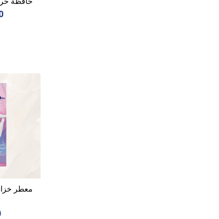
حافظة حرا
00
معطر خزانة ش
0