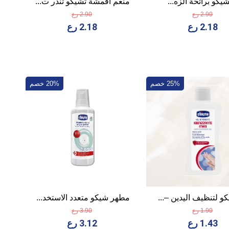
شيكو برائحة الزه...
منعم أقمشة تشيكو تندر ت...
2.90 رع
2.90 رع
2.18 رع
2.18 رع
25% خصم
20% خصم
 لتنظيف اليدين –...
مطهر شيكو متعدد الاستخد...
1.90 رع
3.90 رع
1.43 رع
3.12 رع