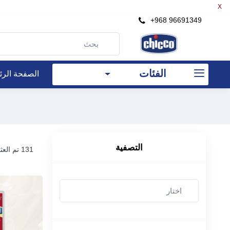
X
×
+968 96691349
التصفية
الفئات
الصفحة الرئ
سعر
رع
إلى
رع
التصفية
131 تم العثور على العناصر
بحث