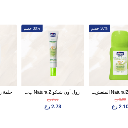
30% خصم
30% خصم
رول أون شيكو NaturalZ ب...
حلمة رضاع
3.00 رع
3.90 رع
2.1 رع
2.73 رع