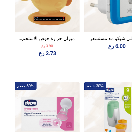
لي شيكو مع مستشعر
ميزان حرارة حوض الاستحم...
6.00 رع
3.90 رع
2.73 رع
30% خصم
30% خصم