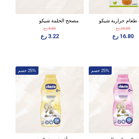
طعام حرارية شيكو
مصحح الحلمة شيكو
24.00 رع
4.60 رع
16.80 رع
3.22 رع
25% خصم
25% خصم