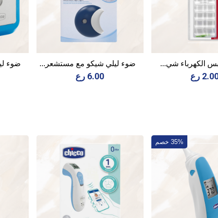
س الكهرباء شي...
ضوء ليلي شيكو مع مستشعر...
ضوء لي
2.0 رع
6.00 رع
35% خصم