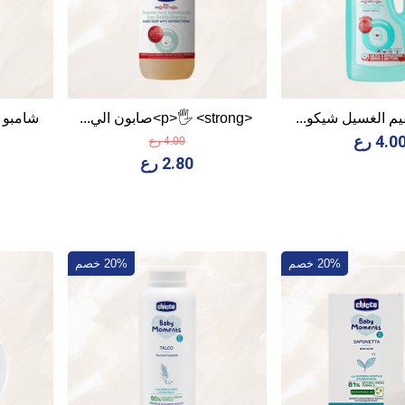
م الغسيل شيكو...
<p>🖐️ <strong>صابون الي...
شامبو شيكو nts
4.0 رع
4.00 رع
2.80 رع
20% خصم
20% خصم