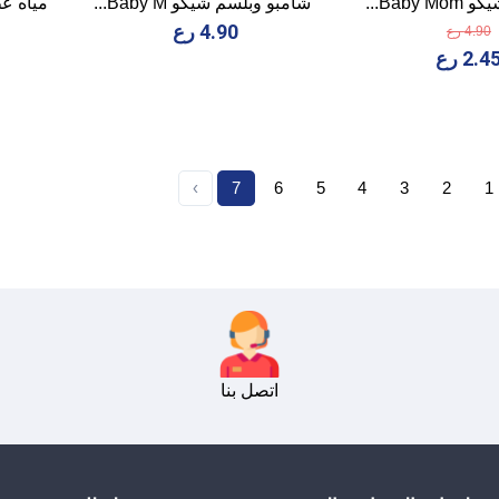
Baby ...
شامبو وبلسم شيكو Baby M...
مياه عطرية
4.90 رع
4.90 رع
2.4 رع
›
7
6
5
4
3
2
1
اتصل بنا