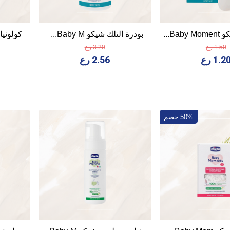
Ba...
بودرة التلك شيكو Baby M...
كولونيا شيكو 
1.50 رع
3.20 رع
1.2 رع
2.56 رع
50% خصم