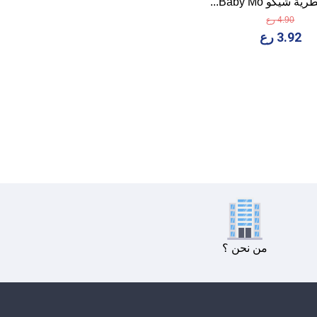
 شيكو Baby Mo...
4.90 رع
3.92 رع
من نحن ؟