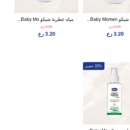
Baby Momen...
مياه عطرية شيكو Baby Mo...
4.00 رع
4.00 رع
3.20 رع
3.20 رع
20% خصم