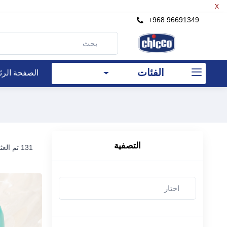
X
×
+968 96691349
التصفية
الفئات
الصفحة الرئ
سعر
رع
إلى
رع
التصفية
131 تم العثور على العناصر
بحث