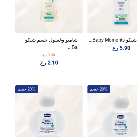
Baby Mome...
شامبو وغسول جسم شيكو
5.90 رع
Ba...
3.00 رع
2.10 رع
20% خصم
20% خصم