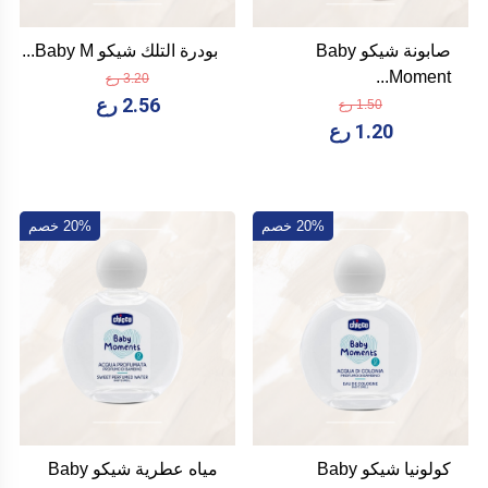
صابونة شيكو Baby
بودرة التلك شيكو Baby M...
Moment...
3.20 رع
2.56 رع
1.50 رع
1.20 رع
20% خصم
20% خصم
كولونيا شيكو Baby
مياه عطرية شيكو Baby