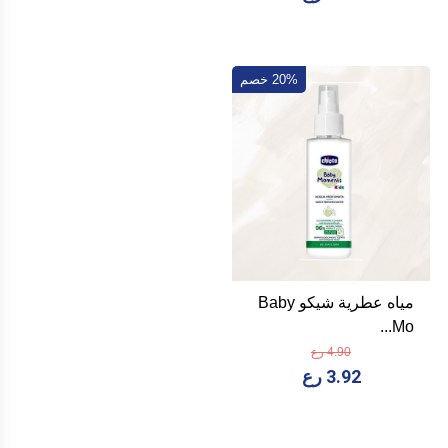
20% خصم
مياه عطرية شيكو Baby
Mo...
4.90 رع
3.92 رع