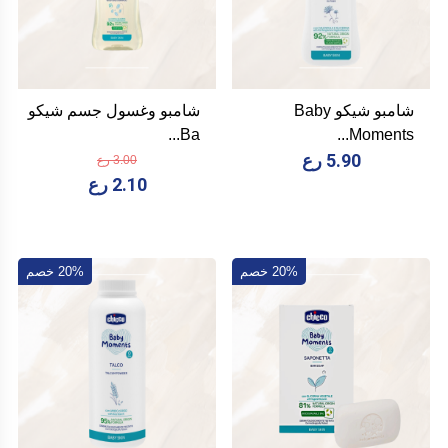
شامبو شيكو Baby
شامبو وغسول جسم شيكو
Ba...
Moments...
5.90 رع
3.00 رع
2.10 رع
20% خصم
20% خصم