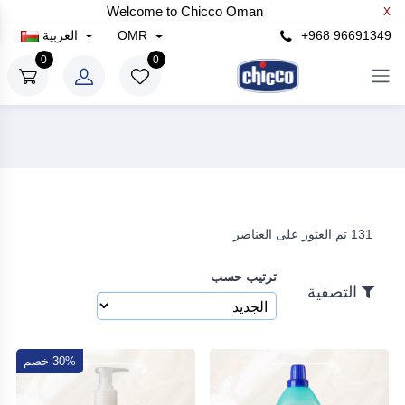
Welcome to Chicco Oman
X
×
+968 96691349
OMR
العربية
التصفية
0
0
سعر
رع
إلى
131 تم العثور على العناصر
رع
ترتيب حسب
بحث
التصفية
30% خصم