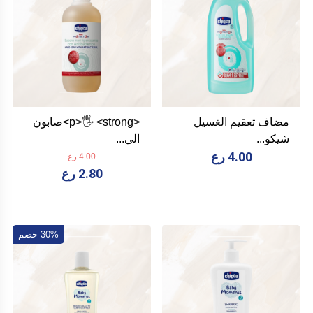
مضاف تعقيم الغسيل
<p>🖐️ <strong>صابون
شيكو...
الي...
4.00 رع
4.00 رع
2.80 رع
30% خصم