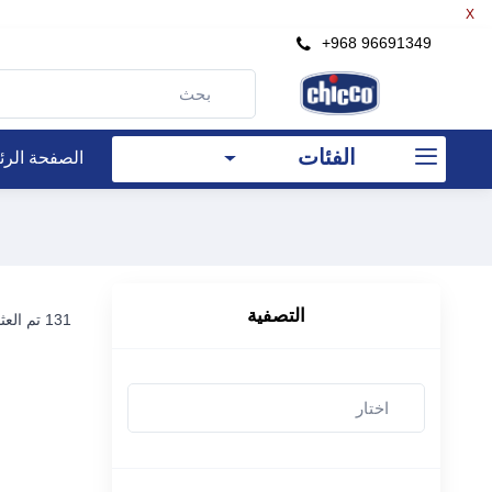
X
+968 96691349
الفئات
الصفحة الرئ
التصفية
131 تم العثور على العناصر