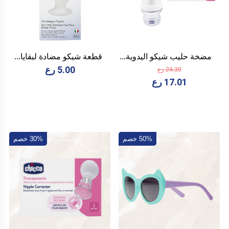
مضخة حليب شيكو اليدوية...
قطعة شيكو مضادة لبقايا...
5.00 رع
24.30 رع
17.01 رع
50% خصم
30% خصم