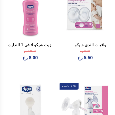
واقيات الثدي شيكو
زيت شيكو 4 في 1 للتدليك...
8.00 رع
10.00 رع
5.60 رع
8.00 رع
30% خصم