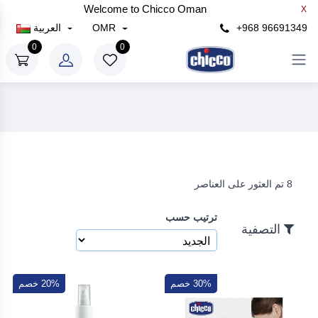
Welcome to Chicco Oman
X
×
+968 96691349
OMR
العربية
التصفية
0
0
سعر
رع
إلى
8 تم العثور على العناصر
رع
ترتيب حسب
بحث
التصفية
30% خصم
20% خصم