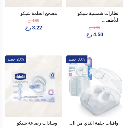
نظارات شمسية شيكو
مصحح الحلمة شيكو
للأطف...
4.60 رع
3.22 رع
9.00 رع
4.50 رع
30% خصم
20% خصم
واقيات حلمة الثدي من ال...
وسادات رضاعة شيكو